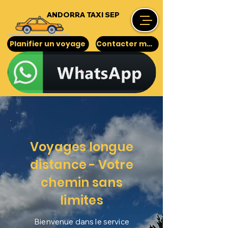
ANDORRA TAXI SEP
Planifier un voyage
Contacter maintenant
Voyages longue
distance - Votre
chemin sans
limites
Bienvenue dans le service