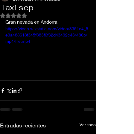
Taxi sep
Obtuvo NaN de 5 estrellas.
Gran nevada en Andorra 
https://video.wixstatic.com/video/3351d4_5
e9a488618f345f883f6f32d43492c43/480p/
mp4/file.mp4
Entradas recientes
Ver todo