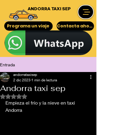
ANDORRA TAXI SEP
Programa un viaje
Contacta ahora
Entrada
andorrataxisep
2 dic 2023
1 min de lectura
Andorra taxi sep
Obtuvo NaN de 5 estrellas.
Empieza el frío y la nieve en taxi 
Andorra 