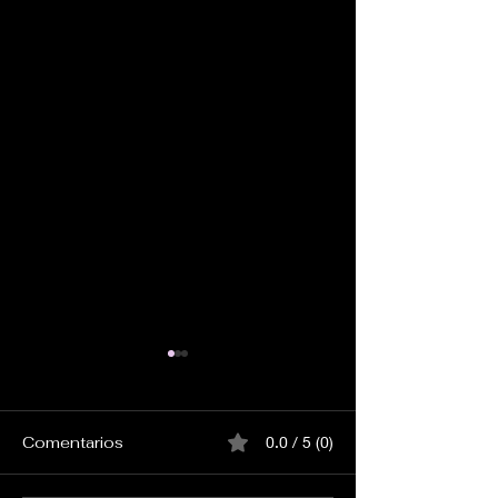
Gran nevada
La nieve ya a llegado
Comentarios
0.0 / 5 (0)
Taxi sep